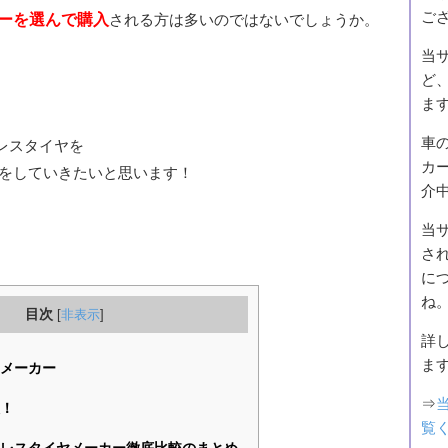
ご
ーを選んで購入
される方は多いのではないでしょうか。
当
ど
ま
車
レスタイヤを
カ
をしていきたいと思います！
介
当サ
され
に
ね
目次
[
非表示
]
詳
ま
メーカー
⇒
！
覧
レスタイヤメーカー徹底比較のまとめ