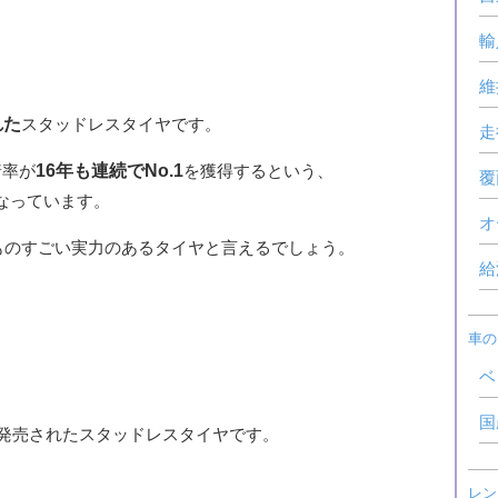
輸
維
れた
スタッドレスタイヤです。
走
着率が
16年も連続でNo.1
を獲得するという、
覆
なっています。
オ
ものすごい実力のあるタイヤと言えるでしょう。
給
車の
ベ
国
ら発売されたスタッドレスタイヤです。
レン