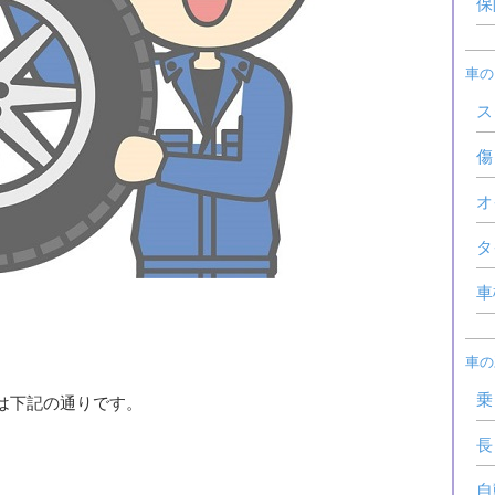
保
車の
ス
傷
オ
タ
車
車の
乗
は下記の通りです。
長
自