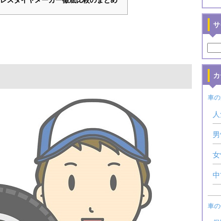
サ
カ
車の
人
男
女
中
車の