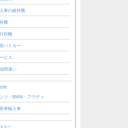
入車の維持費
持費
行距離
面パトカー
ービス
油間違い
比較
ンツ・BMW・アウディ
産車輸入車
タカー