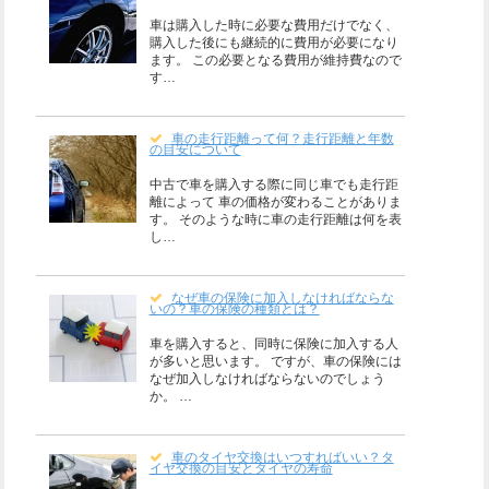
車は購入した時に必要な費用だけでなく、
購入した後にも継続的に費用が必要になり
ます。 この必要となる費用が維持費なので
す…
車の走行距離って何？走行距離と年数
の目安について
中古で車を購入する際に同じ車でも走行距
離によって 車の価格が変わることがありま
す。 そのような時に車の走行距離は何を表
し…
なぜ車の保険に加入しなければならな
いの？車の保険の種類とは？
車を購入すると、同時に保険に加入する人
が多いと思います。 ですが、車の保険には
なぜ加入しなければならないのでしょう
か。 …
車のタイヤ交換はいつすればいい？タ
イヤ交換の目安とタイヤの寿命