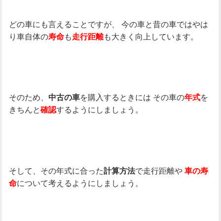
どの車にも言えることですが、
今の車と昔の車ではやは
り車自体の
も
も大きく向上しています。
寿命
走行距離
そのため、
を購入するときには
その車の
を
中古の車
年式
きちんと
するようにしましょう。
確認
そして、その年式に合った
で走行距離や
計算方法
車の寿
について考えるようにしましょう。
命