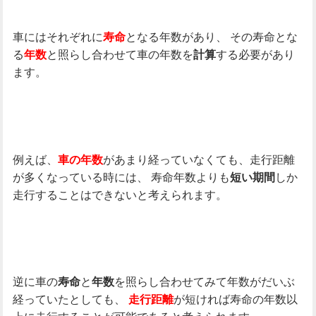
車にはそれぞれに
となる年数があり、
その寿命とな
寿命
る
と照らし合わせて車の年数を
する必要があり
年数
計算
ます。
例えば、
があまり経っていなくても、走行距離
車の年数
が多くなっている時には、
寿命年数よりも
しか
短い期間
走行することはできないと考えられます。
逆に車の
と
を照らし合わせてみて年数がだいぶ
寿命
年数
経っていたとしても、
が短ければ寿命の年数以
走行距離