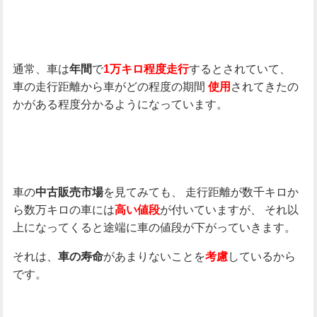
通常、車は
で
するとされていて、
年間
1万キロ程度走行
車の走行距離から車がどの程度の期間
されてきたの
使用
かがある程度分かるようになっています。
車の
を見てみても、
走行距離が数千キロか
中古販売市場
ら数万キロの車には
が付いていますが、
それ以
高い値段
上になってくると途端に車の値段が下がっていきます。
それは、
があまりないことを
しているから
車の寿命
考慮
です。