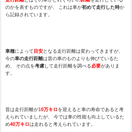
のかを表すものですが、
これは車が
か
初めて走行した時
ら記録されています。
によって
となる走行距離は変わってきますが、
車種
目安
今の
は昔の車のものよりも伸びているた
車の走行距離
め、
その点を
して走行距離を調べる
がありま
考慮
必要
す。
昔は走行距離が1
を迎えると車の寿命であると考
0万キロ
えられていましたが、
今では車の性能も向上しているた
め
は走れると考えられています。
40万キロ