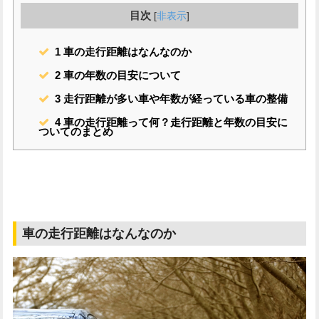
目次
[
非表示
]
1
車の走行距離はなんなのか
2
車の年数の目安について
3
走行距離が多い車や年数が経っている車の整備
4
車の走行距離って何？走行距離と年数の目安に
ついてのまとめ
車の走行距離はなんなのか