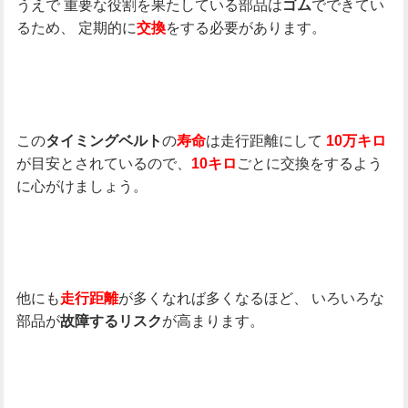
うえで
重要な役割を果たしている部品は
でできてい
ゴム
るため、
定期的に
をする必要があります。
交換
この
の
は走行距離にして
タイミングベルト
寿命
10万キロ
が目安とされているので、
ごとに交換をするよう
10キロ
に心がけましょう。
他にも
が多くなれば多くなるほど、
いろいろな
走行距離
部品が
が高まります。
故障するリスク