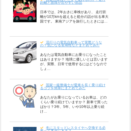
距離と故障が出やすい部品
日本では、2年おきに車検があり、 走行距
離が10万kmを超えると処分の話が出る車大
国です。 東南アジアを旅行したときには…
流行りの電気自動車って実際どうな
の？気になる実用性などまとめてみた
あなたは電気自動車にお乗りになったこと
はありますか？ 地球に優しいとは言います
が、実際、日常で使用するにはどうなので
しょ…
国家一級整備士が愛車を長く乗り続け
るコツを簡単にまとめてみた
あなたがお乗りになっているお車は、どの
くらい乗り続けていますか？ 新車で買った
ばかり？3年、5年、いや10年以上乗り続
け…
冬にスタッドレスタイヤへ交換する必
要って本当にある？